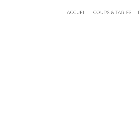
Aller
au
ACCUEIL
COURS & TARIFS
contenu