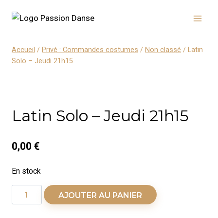
Aller
au
contenu
Accueil
/
Privé : Commandes costumes
/
Non classé
/
Latin
Solo – Jeudi 21h15
Latin Solo – Jeudi 21h15
0,00
€
En stock
quantité
AJOUTER AU PANIER
de
Latin