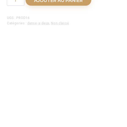
AJOUTER AU PANIER
de
Salsa
UGS :
PROD16
Porto
Catégories :
danse-a-deux
,
Non classé
(Inter
Couple)
-
Jeudi
19h15